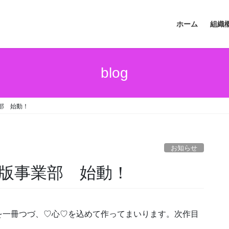
ホーム
組織
blog
部 始動！
お知らせ
版事業部 始動！
を一冊つづ、♡心♡を込めて作ってまいります。次作目