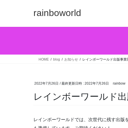
コ
ナ
ン
ビ
rainboworld
テ
ゲ
ン
ー
ツ
シ
へ
ョ
ス
ン
キ
に
ッ
移
HOME
blog
お知らせ
レインボーワールド出版事業
プ
動
2022年7月26日
/ 最終更新日時 :
2022年7月26日
rainbow
レインボーワールド出
レインボーワールドでは、次世代に残す出版